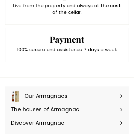
Live from the property and always at the cost
of the cellar.
Payment
100% secure and assistance 7 days a week
Our Armagnacs
Expand
submenu
The houses of Armagnac
Expand
submenu
Discover Armagnac
Expand
submenu