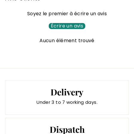
1
8
Soyez le premier à écrire un avis
3
,
Écrire un avis
0
Aucun élément trouvé
0
€
Delivery
Under 3 to 7 working days.
Dispatch