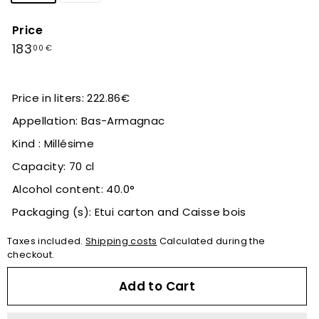
Price
Regular
183,00
183
00 €
price
€
Price in liters: 222.86€
Appellation: Bas-Armagnac
Kind : Millésime
Capacity: 70 cl
Alcohol content: 40.0°
Packaging (s): Etui carton and Caisse bois
Taxes included.
Shipping costs
Calculated during the
checkout.
Add to Cart