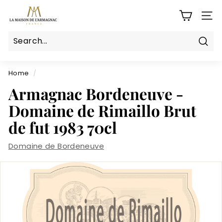
Skip
L
to
SITE
a
content
M
a
Sear
Search
Close
i
s
Home
/
o
Armagnac Bordeneuve -
n
Domaine de Rimaillo Brut
d
de fut 1983 70cl
e
l'a
Domaine de Bordeneuve
r
m
a
g
n
a