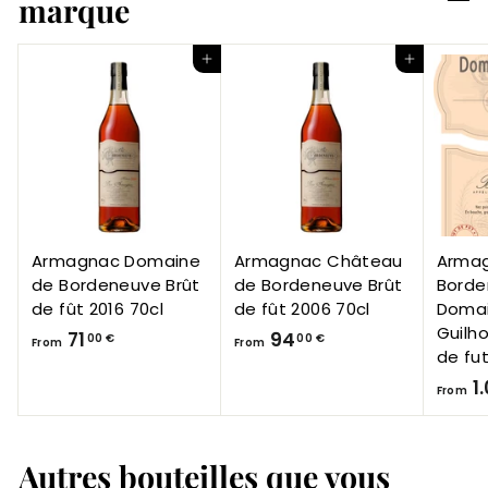
marque
Add to Cart
Add to Cart
Armagnac Domaine
Armagnac Château
Arma
de Bordeneuve Brût
de Bordeneuve Brût
Borde
de fût 2016 70cl
de fût 2006 70cl
Doma
Guilh
F
F
71
94
00 €
00 €
From
From
de fut
r
r
1
o
o
From
m
m
7
9
Autres bouteilles que vous
1
4