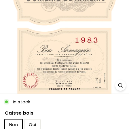
c
In stock
Caisse bois
Non
Oui